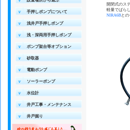
設置場所から選ぶ
開閉式のステ
軽量でばら
手押しポンプについて
NIRA6B
との
浅井戸手押しポンプ
浅・深両用手押しポンプ
ポンプ架台等オプション
砂取器
電動ポンプ
ソーラーポンプ
水位計
井戸工事・メンテナンス
井戸掘り