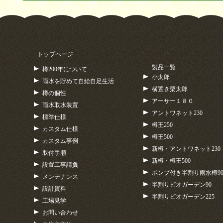
トップページ
製品一覧
樽200年について
小太郎
雨水を貯めて自給自足生活
横置き栗太郎
樽の個性
アーサー１８０
雨水取水装置
アントワネット230
標準仕様
樽王250
カスタム仕様
樽王500
カスタム事例
新樽・アントワネット230
取付手順
新樽・樽王500
設置工事請負
ポンプ付き半割り雨水樽9
メンテナンス
半割りビオガーデン90
設計資料
半割りビオガーデン225
工場見学
お問い合わせ