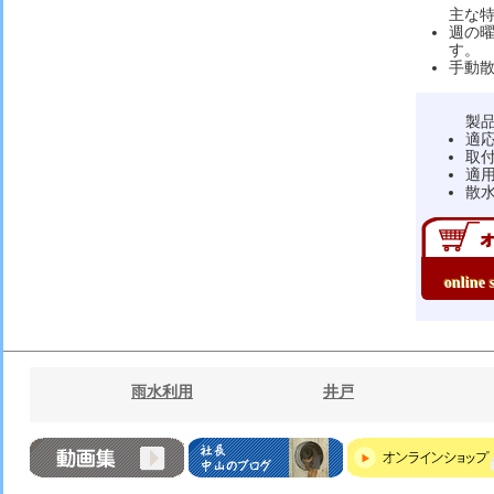
主な
週の曜
す。
手動散
製
適応
取付
適用
散水
onlin
雨水利用
井戸